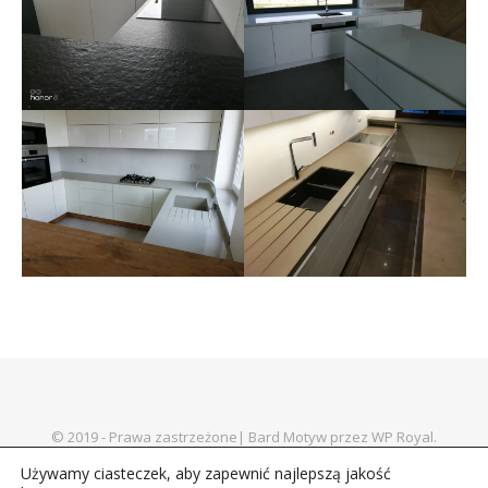
© 2019 - Prawa zastrzeżone|
Bard Motyw przez
WP Royal
.
Blaty
Parapety
Schody
Posadzki
Obudowy kominkowe
Używamy ciasteczek, aby zapewnić najlepszą jakość