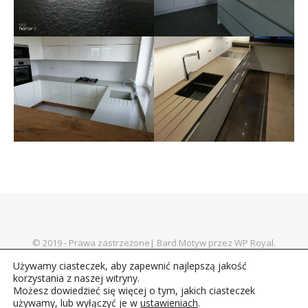
© 2019 - Prawa zastrzeżone|
Bard Motyw przez
WP Royal
.
Blaty
Parapety
Schody
Posadzki
Obudowy kominkowe
Używamy ciasteczek, aby zapewnić najlepszą jakość
korzystania z naszej witryny.
Możesz dowiedzieć się więcej o tym, jakich ciasteczek
używamy, lub wyłączyć je w
ustawieniach
.